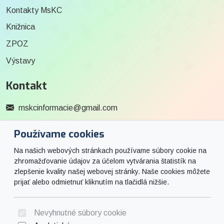
Kontakty MsKC
Knižnica
ZPOZ
Výstavy
Kontakt
mskcinformacie@gmail.com
0915 727 244
Používame cookies
Social
Na našich webových stránkach používame súbory cookie na
zhromažďovanie údajov za účelom vytvárania štatistík na
zlepšenie kvality našej webovej stránky. Naše cookies môžete
Facebook
prijať alebo odmietnuť kliknutím na tlačidlá nižšie.
© 2026 Arrabella s.r.o., mayabella s.r.o., Všetky práva vyhradené.
Nevyhnutné súbory cookie