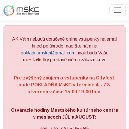
Preskočiť na obsah
Preskočiť na hlavné menu
AK Vám nebudú doručené online vstupenky na email
hneď po úhrade, napíšte nám na
pokladnamskc@gmail.com
, inak budú Vaše
miesta/lístky predané inému zákazníkovi.
Pre zvýšený záujem o vstupenky na Cityfest,
bude POKLADŇA MsKC v termíne 4. - 7.8.
otvorená v čase 15:00-19:00 hod.
Otváracie hodiny Mestského kultúrneho centra
v mesiacoch JÚL a AUGUST:
pon - uto ZATVORENÉ